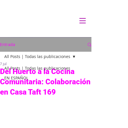
Entrada
All Posts | Todas las publicaciones
7 jul
All Posts | Todas las publicaciones
Del Huerto a la Cocina
EN ESPAÑOL
Comunitaria: Colaboración
en Casa Taft 169