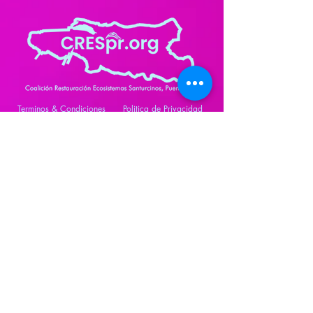
Terminos & Condiciones
Politica de Privacidad
Bucare & Calle Laurel, San Juan
,
00911, Puerto Rico
SOMOS
ALIANZAS
NOTICIAS