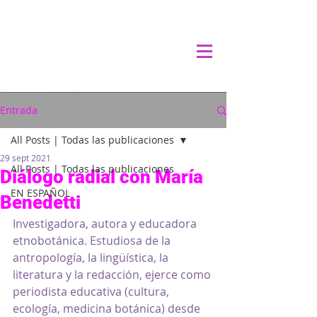
Entrada
All Posts | Todas las publicaciones
29 sept 2021
All Posts | Todas las publicaciones
Diálogo radial con María
EN ESPAÑOL
Benedetti
Investigadora, autora y educadora 
etnobotánica. Estudiosa de la 
antropología, la lingüística, la 
literatura y la redacción, ejerce como 
periodista educativa (cultura, 
ecología, medicina botánica) desde 